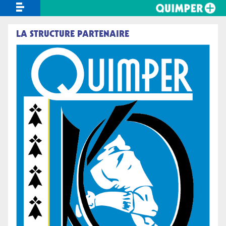
Ouvrir le menu
LA STRUCTURE PARTENAIRE
Portail Asso
Papiers - Citoyenneté
Cantine et repas
Stationner
Aides / Subventions
Atout Sport